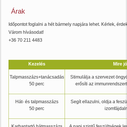
Árak
Időpontot foglalni a hét bármely napjára lehet. Kérlek, érde
Várom hívásodat!
+36 70 211 4483
Kezelés
Mire j
Talpmasszázs+tanácsadás
Stimulálja a szervezet öngy
50 perc
erősíti az immunrendszert,
Hát- és talpmasszázs
Segít ellazulni, oldja a feszü
50 perc
izomfájdal
Karbantartó hátmasszázs
A napi szintű feszültségek l