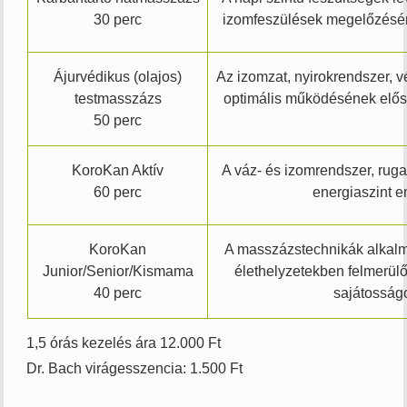
30 perc
izomfeszülések megelőzésére
Ájurvédikus (olajos)
Az izomzat, nyirokrendszer, v
testmasszázs
optimális működésének előse
50 perc
KoroKan Aktív
A váz- és izomrendszer, ruga
60 perc
energiaszint e
KoroKan
A masszázstechnikák alkal
Junior/Senior/Kismama
élethelyzetekben felmerülő
40 perc
sajátosság
1,5 órás kezelés ára 12.000 Ft
Dr. Bach virágesszencia: 1.500 Ft