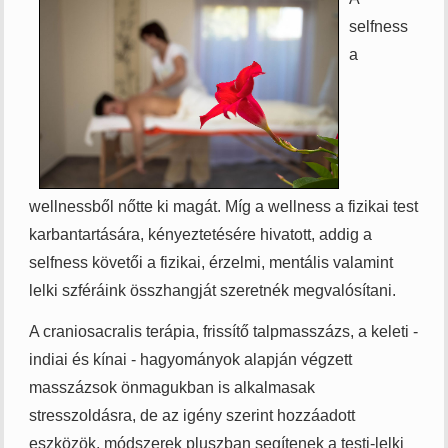
selfness
a
wellnessből nőtte ki magát. Míg a wellness a fizikai test
karbantartására, kényeztetésére hivatott, addig a
selfness követői a fizikai, érzelmi, mentális valamint
lelki szféráink összhangját szeretnék megvalósítani.
A craniosacralis terápia, frissítő talpmasszázs, a keleti -
indiai és kínai - hagyományok alapján végzett
masszázsok önmagukban is alkalmasak
stresszoldásra, de az igény szerint hozzáadott
eszközök, módszerek pluszban segítenek a testi-lelki