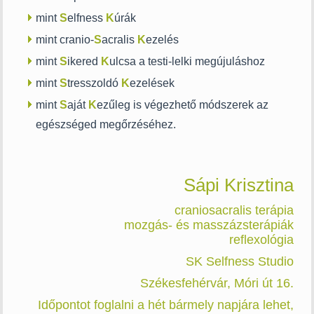
mint
S
elfness
K
úrák
mint cranio-
S
acralis
K
ezelés
mint
S
ikered
K
ulcsa a testi-lelki megújuláshoz
mint
S
tresszoldó
K
ezelések
mint
S
aját
K
ezűleg is végezhető módszerek az
egészséged megőrzéséhez.
Sápi Krisztina
craniosacralis terápia
mozgás- és masszázsterápiák
reflexológia
SK Selfness Studio
Székesfehérvár, Móri út 16.
Időpontot foglalni a hét bármely napjára lehet,