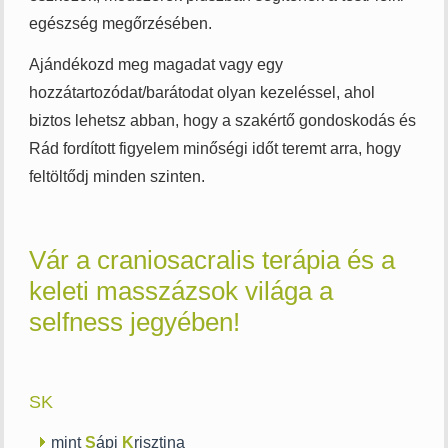
egészség megőrzésében.
Ajándékozd meg magadat vagy egy
hozzátartozódat/barátodat olyan kezeléssel, ahol
biztos lehetsz abban, hogy a szakértő gondoskodás és
Rád fordított figyelem minőségi időt teremt arra, hogy
feltöltődj minden szinten.
Vár a craniosacralis terápia és a
keleti masszázsok világa a
selfness jegyében!
SK
mint
S
ápi
K
risztina