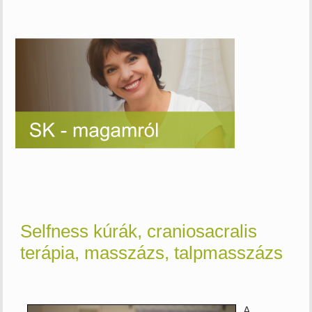
Selfness kúrák, craniosacralis
terápia, masszázs, talpmasszázs
A